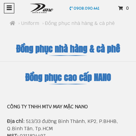
0
0908.090.441
›
Uniform
› Đồng phục nhà hàng & cà phê
Đồng phục nhà hàng & cà phê
Đồng phục cao cấp NANO
CÔNG TY TNHH MTV MAY MẶC NANO
Địa chỉ:
513/33 đường Bình Thành, KP2, P.BHHB,
Q.Bình Tân, Tp.HCM
MST:
0311824497